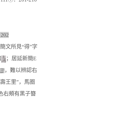
202
文所見“得”字
如
；居延新簡E
，難以辨認右
“壽王里”，馬圈
白色右頰有黑子簪