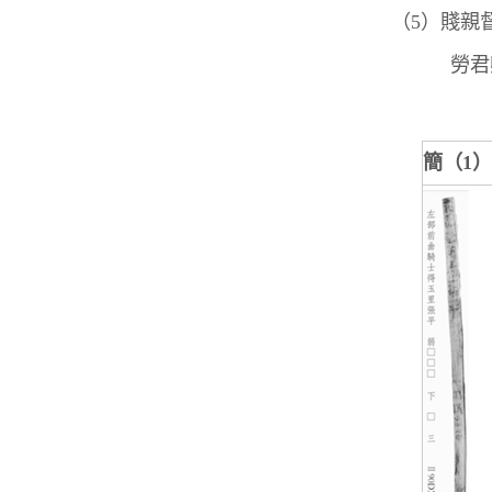
（5）賤親
勞君卿
簡（
1
）