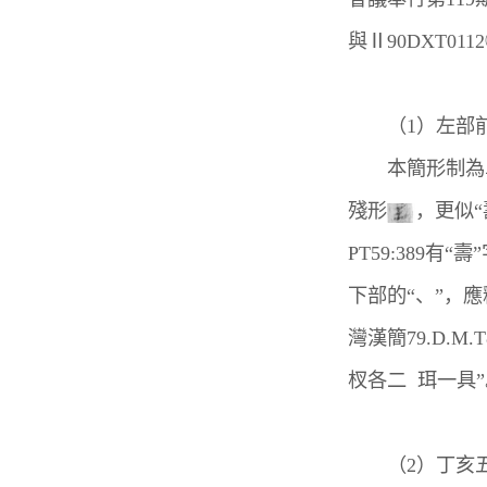
與Ⅱ90DXT01
（1）左部前曲
本簡形制為單
殘形
，更似“壽
PT59:389有“壽
下部的“、”，應
灣漢簡79.D.
杈各二 珥一具”
（2）丁亥五日