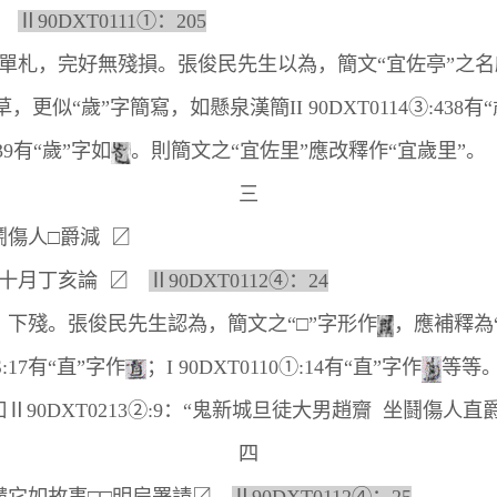
亭
Ⅱ90DXT0111①：205
札，完好無殘損。張俊民先生以為，簡文“宜佐亭”之名
草，更似“歲”字簡寫，如懸泉漢簡II 90DXT0114③:438有
339有“歲”字如
。則簡文之“宜佐里”應改釋作“宜歲里”。
三
傷人□爵減 〼
十月丁亥論 〼
Ⅱ90DXT0112④：24
殘。張俊民先生認為，簡文之“□”字形作
，應補釋為
9S:17有“直”字作
；I 90DXT0110①:14有“直”字作
等等
Ⅱ90DXT0213②:9：“鬼新城旦徒大男趙齎 坐鬪傷人直
四