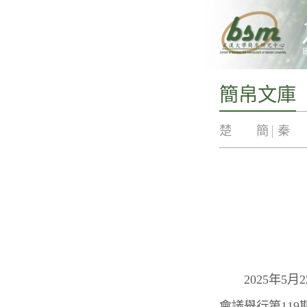
簡帛文庫
楚 簡
秦
2025年5月
會議舉行第119