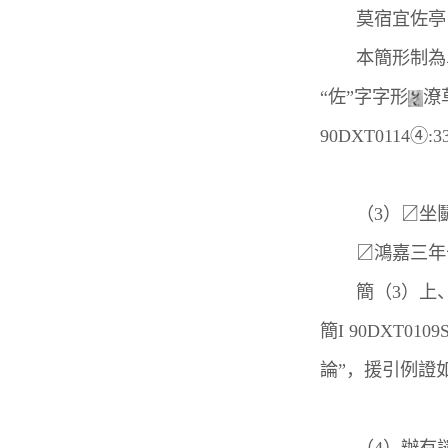
莫宿宜佐
本簡形制為單
“佐”字字形
潦
90DXT0114④:
（3）〼坐鬭
〼鴻嘉三年
簡（3）上、下
簡I 90DXT010
論”，援引例證如