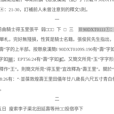
12④：21-30，訂補前人未曾注意到的釋文5則。
一
騎士得玉里張平 弱□□□ 下 □ 三
Ⅱ90DXT0111①：
札，完好無殘損，性質是騎士名籍。張俊民先生指出，簡
”字的上半部。按懸泉漢簡I 90DXT0109S:190有“壽”字
”字如
；EPT56:24有“壽”字如
。又簡文所見“玉”字字形
釋作“王”。則簡文所見“得玉里”宜改釋為“壽王里”。關於
M.T8:26有：“·並葆敦煌壽王里田儀年廿八歲長六尺五寸青
。
二
 廋索李子渠北田延壽等卅□□投宿亭下