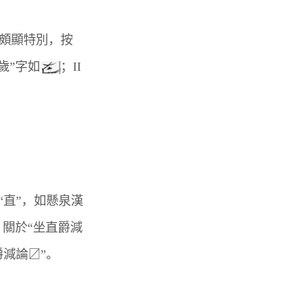
頗顯特別，按
“歲”字如
；II
“直”，如懸泉漢
。關於“坐直爵減
爵減論〼”。