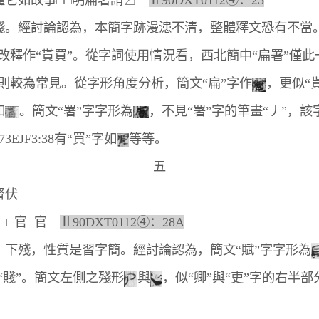
它如故事□□明扁署請〼
Ⅱ90DXT0112④：25
。經討論認為，本簡字跡漫漶不清，整體釋文恐有不當
宜改釋作“貰買”。從字詞使用情況看，西北簡中“扁署”僅
”則較為常見。從字形角度分析，簡文“扁”字作
，更似“
如
。簡文“署”字字形為
，不見“署”字的筆畫“丿”，該
EJF3:38有“買”字如
等等。
五
督伏
官 官
Ⅱ90DXT0112④：28A
殘，性質是習字簡。經討論認為，簡文“賦”字字形為
“賤”。簡文左側之殘形
與
，似“卿”與“吏”字的右半