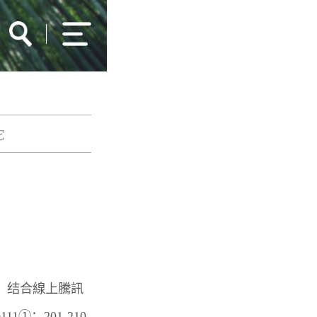
它
4，结合線上騰訊
①：201-210