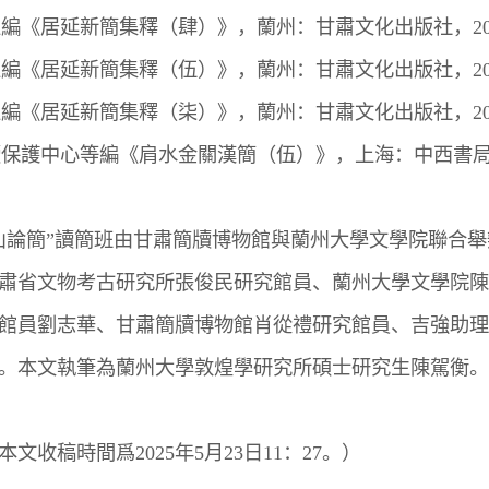
編《居延新簡集釋（肆）》，蘭州：甘肅文化出版社，20
編《居延新簡集釋（伍）》，蘭州：甘肅文化出版社，20
編《居延新簡集釋（柒）》，蘭州：甘肅文化出版社，20
保護中心等編《肩水金關漢簡（伍）》，上海：中西書局，
論簡”讀簡班由甘肅簡牘博物館與蘭州大學文學院聯合舉
肅省文物考古研究所張俊民研究館員、蘭州大學文學院陳
館員劉志華、甘肅簡牘博物館肖從禮研究館員、吉強助理
。本文執筆為蘭州大學敦煌學研究所碩士研究生陳駕衡。
稿時間爲2025年5月23日11：27。）