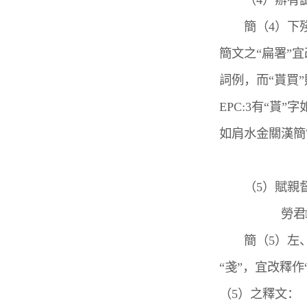
（4）辦有譴
簡（4）下殘
簡文之“扁署”
詞例，而“貰買
EPC:3有“貰”字
如肩水金關漢簡73
（5）賦親
勞君□□
簡（5）左、下
“戔”，宜改釋作
（5）之釋文：