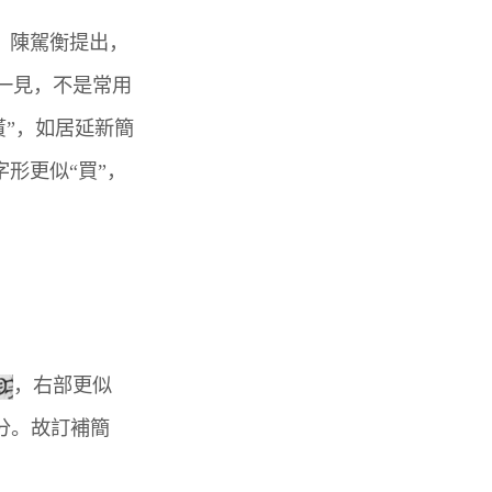
。陳駕衡提出，
此一見，不是常用
貰”，如居延新簡
字形更似“買”，
，右部更似
部分。故訂補簡