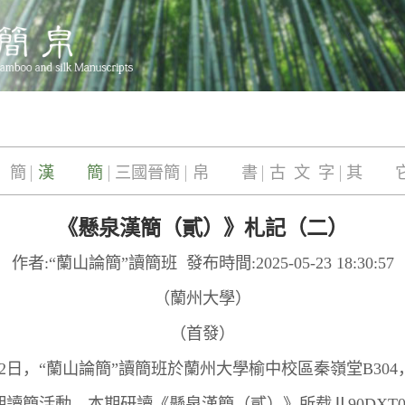
 簡
漢 簡
三國晉簡
帛 書
古 文 字
其 
《懸泉漢簡（貳）》札記（二）
作者:“蘭山論簡”讀簡班 發布時間:2025-05-23 18:30:57
（蘭州大學）
（首發）
22日，“蘭山論簡”讀簡班於蘭州大學榆中校區秦嶺堂B30
期讀簡活動，本期研讀《懸泉漢簡（貳）》所载Ⅱ90DXT0111