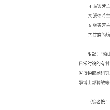
[4]張德芳主
[5]張德芳主
[6]張德芳主
[7]甘肅簡牘
附記：“蘭山
日常討論的有甘
省博物館副研究
學博士郭聰敏等
（編者按：本文收