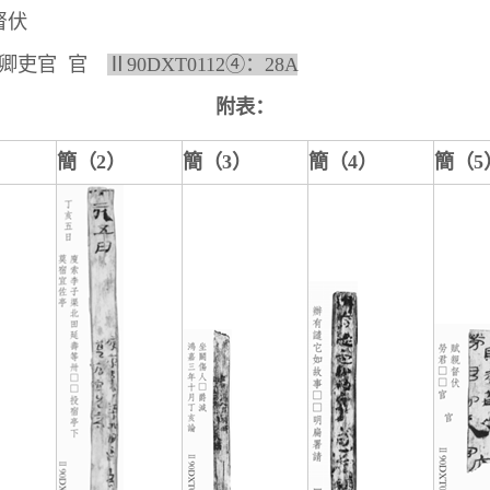
督伏
吏官 官
Ⅱ90DXT0112④：28A
附表：
簡（
2
）
簡（
3
）
簡（
4
）
簡（
5