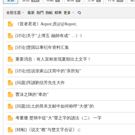
全部
原创
145
转帖
7
新闻
2
分享
7
讨论
31
通
全部主題
最新
熱門
熱帖
精華
更多
《昔者君老》&quot;庶@@&quot;
[讨论]关于“上博五·融師有成”
...
2
3
帛
[讨论]楚国以事纪年资料汇集
重要消息：有人宣称发现夏朝出土文字！
[讨论]也说张家山汉简中的“亲所知”
[问题]拜讀劉信芳先生大作
曹沫之陣的“車勿”
网
[问题]出土的简帛文献中如何称呼“大便”的
考董珊 楚簡中從“大”聲之字的讀法（二） 一字
[转帖]《说文“檐”与楚文字合证》