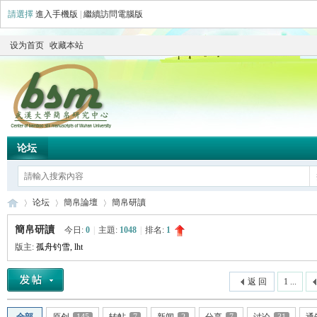
請選擇
進入手機版
|
繼續訪問電腦版
设为首页
收藏本站
论坛
论坛
簡帛論壇
簡帛研讀
簡帛研讀
今日:
0
|
主題:
1048
|
排名:
1
版主:
孤舟钓雪
,
lht
简
»
›
›
返 回
1 ...