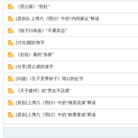
《景公瘧》“营枉”
[原创]h 上博六《用曰》中的“内间诼众”释读
《慎子曰恭儉》“不纍其志”
[讨论]關於詹字
《彭祖》裏的“糸蔡”
[分享]景公虐的違字
[问题]《孔子見季桓子》簡22的赴字
《天子建州》的“男女不語鹿”
[原创]上博六《用曰》中的“继原流滹”释读
[原创]上博六《用曰》中的“称秉童德”释读