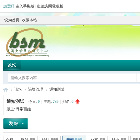
請選擇
進入手機版
|
繼續訪問電腦版
设为首页
收藏本站
论坛
论坛
論壇管理
通知測試
通知測試
今日:
0
|
主題:
739
|
排名:
6
版主:
寻常百姓
简
»
›
›