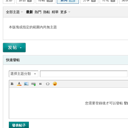
全部
原创
1
转帖
38
新闻
52
分享
6
讨论
1
测
全部主題
最新
熱門
熱帖
精華
更多
本版塊或指定的範圍內尚無主題
帛
快速發帖
選擇主題分類
网
您需要登錄後才可以發帖
登
發表帖子