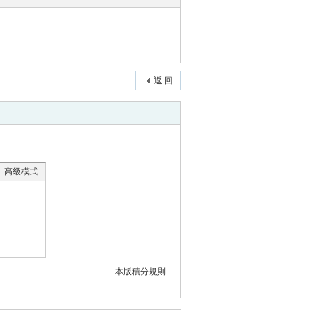
返 回
高級模式
本版積分規則