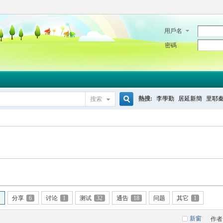
用戶名
密碼
熱搜:
李學勤
居延新簡
里耶
搜索
搜
索
分享
6
讨论
1
测试
32
通告
18
问题
其它
1
新窗
作者