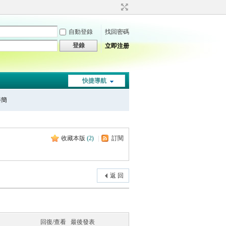
自動登錄
找回密碼
登錄
立即注册
快捷導航
秦簡
收藏本版
(
2
)
|
訂閱
返 回
回復/查看
最後發表