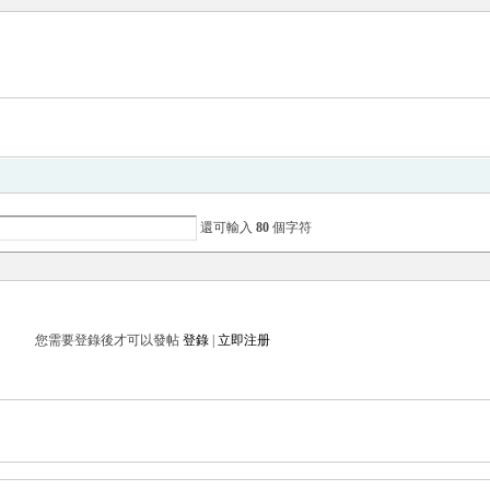
還可輸入
80
個字符
您需要登錄後才可以發帖
登錄
|
立即注册