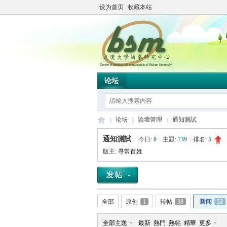
设为首页
收藏本站
论坛
论坛
論壇管理
通知測試
通知測試
今日:
0
|
主題:
739
|
排名:
5
版主:
寻常百姓
简
»
›
›
全部
原创
1
转帖
38
新闻
52
全部主題
最新
熱門
熱帖
精華
更多