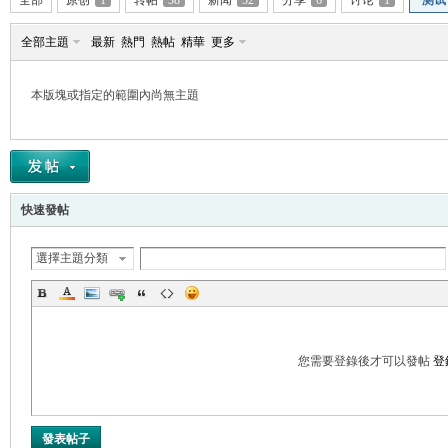
全部
原创
1
转帖
38
新闻
52
分享
6
讨论
1
测试
全部主題
最新
熱門
熱帖
精華
更多
本版塊或指定的範圍內尚無主題
帛
快速發帖
選擇主題分類
网
您需要登錄後才可以發帖
登
發表帖子