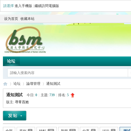
請選擇
進入手機版
|
繼續訪問電腦版
设为首页
收藏本站
论坛
论坛
論壇管理
通知測試
通知測試
今日:
0
|
主題:
739
|
排名:
5
版主:
寻常百姓
简
»
›
›