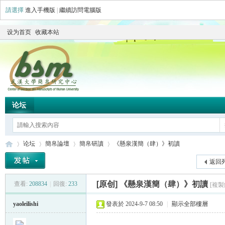
請選擇
進入手機版
|
繼續訪問電腦版
设为首页
收藏本站
论坛
论坛
簡帛論壇
簡帛研讀
《懸泉漢簡（肆）》初讀
返回
[原创]
《懸泉漢簡（肆）》初讀
查看:
208834
|
回復:
233
[複製
简
»
›
›
›
yaoleilishi
發表於 2024-9-7 08:50
|
顯示全部樓層