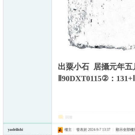
出粟小石
居攝元年五
Ⅱ
90DXT0115
②：
131+
回復
yaoleilishi
樓主
|
發表於 2024-9-7 13:37
|
顯示全部樓