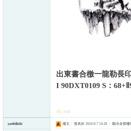
出東書合檄一龍勒長
I 90DXT0109 S
：
68
+
Ⅱ
回復
yaoleilishi
樓主
|
發表於 2024-9-7 14:28
|
顯示全部樓