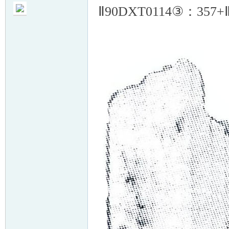
Ⅱ90DXT0114③：35