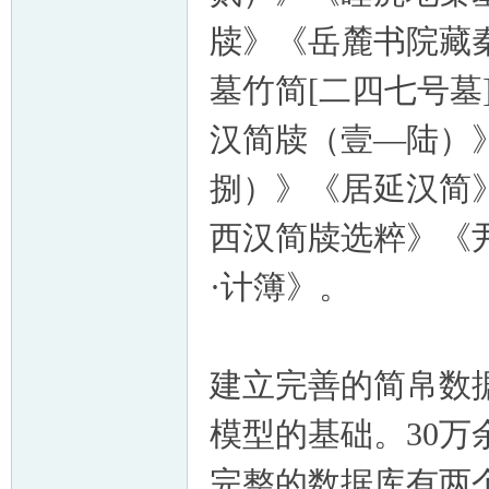
牍》《岳麓书院藏
墓竹简[二四七号
汉简牍（壹—陆）
捌）》《居延汉简
西汉简牍选粹》《
·计簿》。
建立完善的简帛数
模型的基础。30
完整的数据库有两