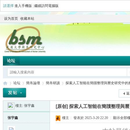
請選擇
進入手機版
|
繼續訪問電腦版
设为首页
收藏本站
论坛
论坛
簡帛論壇
簡帛研讀
探索人工智能在簡牘整理與曆史研究中的應用 
返
樓主:
张宇鑫
[原创]
探索人工智能在簡牘整理與曆
简
»
›
›
›
张宇鑫
樓主
|
發表於 2025-3-20 22:20
|
顯示全部