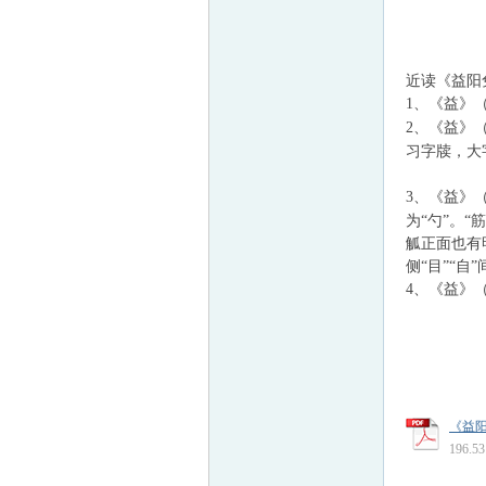
帛
近读《益阳
1、
《益》
2、
《益》
习字牍，大
3、
《益》
为“勺”。
觚正面也有
侧“目”“
4、
《益》
网
《益阳
196.5