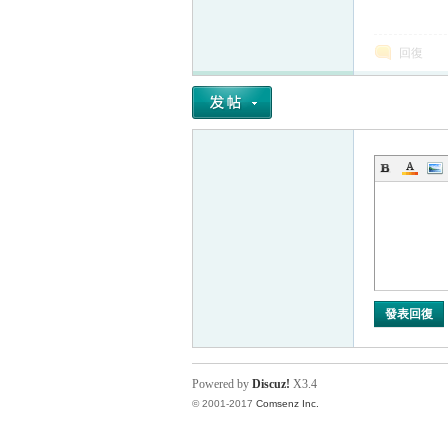
回復
發表回復
Powered by
Discuz!
X3.4
© 2001-2017
Comsenz Inc.