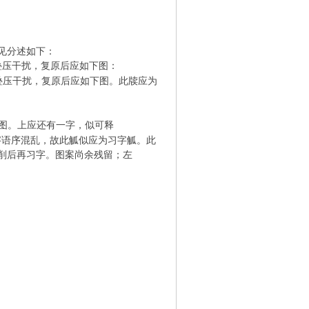
见分述如下：
画叠压干扰，复原后应如下图：
画叠压干扰，复原后应如下图。此牍应为
下图。
上应还有一字，似可释
文字语序混乱，故此觚似应为习字觚。此
削后再习字。图案尚余残留；左