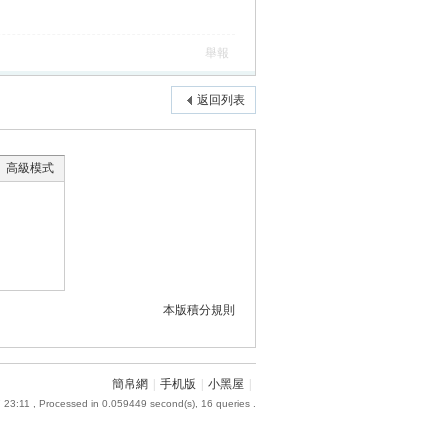
舉報
返回列表
高級模式
本版積分規則
簡帛網
|
手机版
|
小黑屋
|
 23:11
, Processed in 0.059449 second(s), 16 queries .