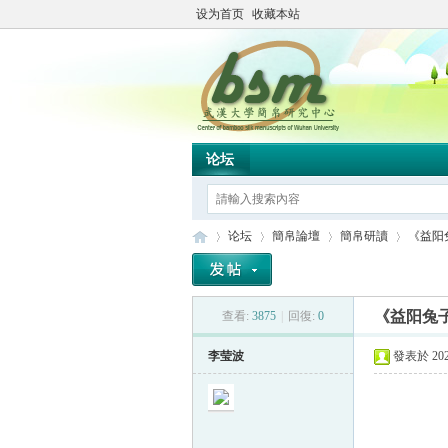
设为首页
收藏本站
论坛
论坛
簡帛論壇
簡帛研讀
《益阳
《益阳兔
查看:
3875
|
回復:
0
简
»
›
›
›
李莹波
發表於 2025