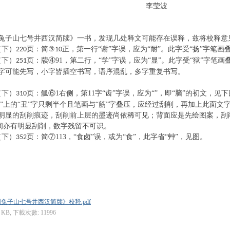
李莹波
兔子山七号井西汉简牍》一书，发现几处释文可能存在误释，兹将校释意
（下）
页：简
③
正，第一行“谢”字误，应为“耐”。此字受“扬”字笔
220
10
（下）
页：牍
④91，第二行，“学”字误，应为“显”。
此字受
“狱”字笔
251
字可能先写，小字皆插空书写，语序混乱，多字重复书写。
（下）
页：觚
⑥1右侧，第11字“齿”字误，应为“
”，即“脑”的初文，见
310
“筋”上的“丑”字只剩半个且笔画与“筋”字叠压，应经过刮削，再加上此面
明显的刮削痕迹，刮削前上层的墨迹尚依稀可见；背面应是先绘图案，刮
自”间亦有明显刮削，数字残留不可识。
（下）
页：简
⑦113，“食卤”误，或为“食
”，此字省“艸”，见图。
352
兔子山七号井西汉简牍》校释.pdf
3 KB, 下載次數: 11996