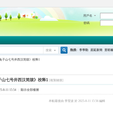
用戶名
密碼
熱搜:
李學勤
居延新簡
里耶
搜索
搜
兔子山七号井西汉简牍》校释1
索
子山七号井西汉简牍》校释1
[複製鏈接]
-8-11 15:54
|
顯示全部樓層
本帖最後由 李莹波 於 2025-8-11 15:56 編輯