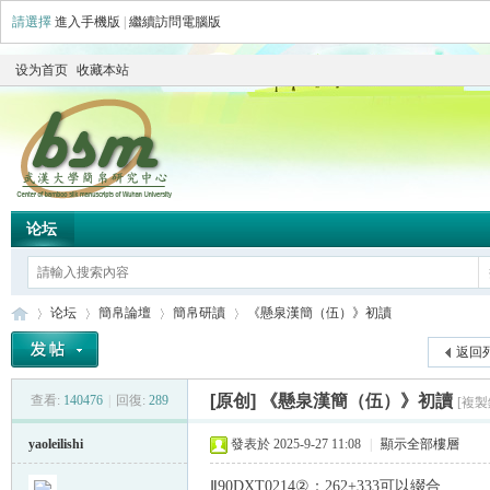
請選擇
進入手機版
|
繼續訪問電腦版
设为首页
收藏本站
论坛
论坛
簡帛論壇
簡帛研讀
《懸泉漢簡（伍）》初讀
返回
[原创]
《懸泉漢簡（伍）》初讀
查看:
140476
|
回復:
289
[複製
简
»
›
›
›
yaoleilishi
發表於 2025-9-27 11:08
|
顯示全部樓層
Ⅱ90DXT0214②：262+333可以綴合