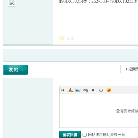
Ⅱ90DXT0214②：262+333+Ⅱ90DXT0
回復
返回
您需要登錄
回帖後跳轉到最後一頁
發表回復