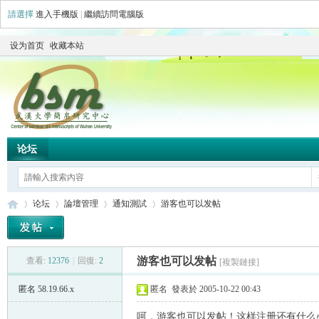
請選擇
進入手機版
|
繼續訪問電腦版
设为首页
收藏本站
论坛
论坛
論壇管理
通知測試
游客也可以发帖
游客也可以发帖
查看:
12376
|
回復:
2
[複製鏈接]
简
»
›
›
›
匿名
58.19.66.x
匿名
發表於 2005-10-22 00:43
呵，游客也可以发帖！这样注册还有什么