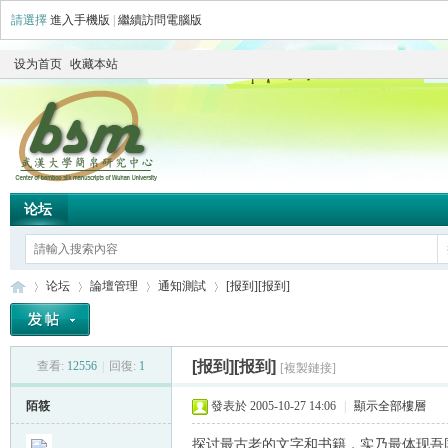
請選擇
進入手機版
|
繼續訪問電腦版
设为首页
收藏本站
论坛
论坛
論壇管理
通知測試
[报到][报到]
[报到][报到]
查看:
12556
|
回復:
1
[複製鏈接]
简
»
›
›
›
陌筱
發表於 2005-10-27 14:06
|
顯示全部樓層
探讨最古老的文字和书籍，实乃最体现吾国之大文