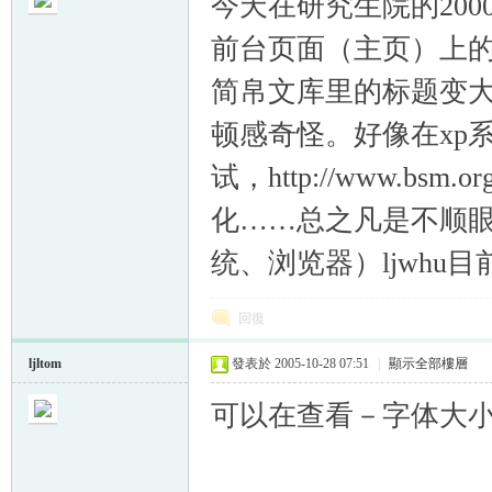
今天在研究生院的2000s
前台页面（主页）上
简帛文库里的标题变大了
顿感奇怪。好像在xp
帛
试，http://www.b
化……总之凡是不顺
统、浏览器）ljwhu目
回復
网
ljltom
發表於 2005-10-28 07:51
|
顯示全部樓層
可以在查看－字体大