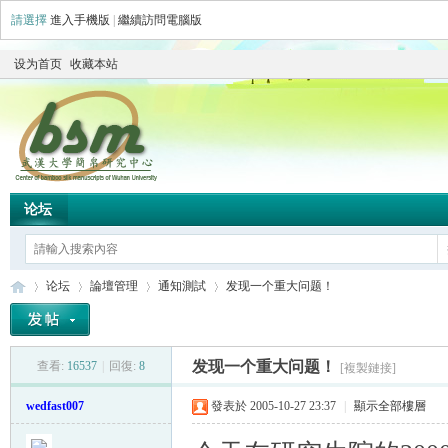
請選擇
進入手機版
|
繼續訪問電腦版
设为首页
收藏本站
论坛
论坛
論壇管理
通知測試
发现一个重大问题！
发现一个重大问题！
查看:
16537
|
回復:
8
[複製鏈接]
简
»
›
›
›
wedfast007
發表於 2005-10-27 23:37
|
顯示全部樓層