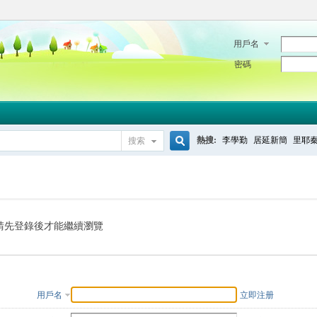
用戶名
密碼
熱搜:
李學勤
居延新簡
里耶
搜索
搜
索
請先登錄後才能繼續瀏覽
用戶名
立即注册