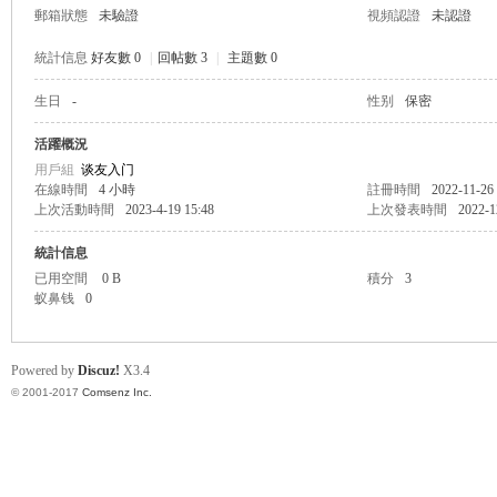
郵箱狀態
未驗證
視頻認證
未認證
統計信息
好友數 0
|
回帖數 3
|
主題數 0
生日
-
性别
保密
帛
活躍概況
用戶組
谈友入门
在線時間
4 小時
註冊時間
2022-11-26
上次活動時間
2023-4-19 15:48
上次發表時間
2022-1
統計信息
已用空間
0 B
積分
3
蚁鼻钱
0
网
Powered by
Discuz!
X3.4
© 2001-2017
Comsenz Inc.