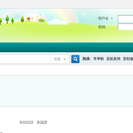
用戶名
密碼
熱搜:
李學勤
居延新簡
里耶
搜索
搜
索
視頻認證
未認證