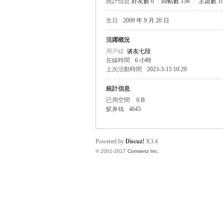
統計信息
好友數 0
|
回帖數 158
|
主題數 19
生日
2009 年 9 月 20 日
帛
活躍概況
用戶組
谈友七段
在線時間
6 小時
上次活動時間
2023-3-15 10:29
統計信息
已用空間
0 B
蚁鼻钱
4645
网
Powered by
Discuz!
X3.4
© 2001-2017
Comsenz Inc.