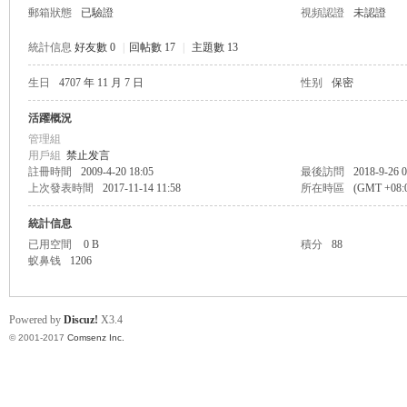
郵箱狀態
已驗證
視頻認證
未認證
統計信息
好友數 0
|
回帖數 17
|
主題數 13
生日
4707 年 11 月 7 日
性别
保密
帛
活躍概況
管理組
用戶組
禁止发言
註冊時間
2009-4-20 18:05
最後訪問
2018-9-26 0
上次發表時間
2017-11-14 11:58
所在時區
(GMT +08
統計信息
已用空間
0 B
積分
88
蚁鼻钱
1206
网
Powered by
Discuz!
X3.4
© 2001-2017
Comsenz Inc.