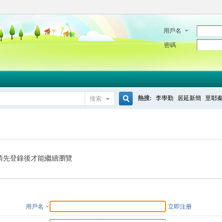
用戶名
密碼
熱搜:
李學勤
居延新簡
里耶
搜索
搜
索
請先登錄後才能繼續瀏覽
用戶名
立即注册