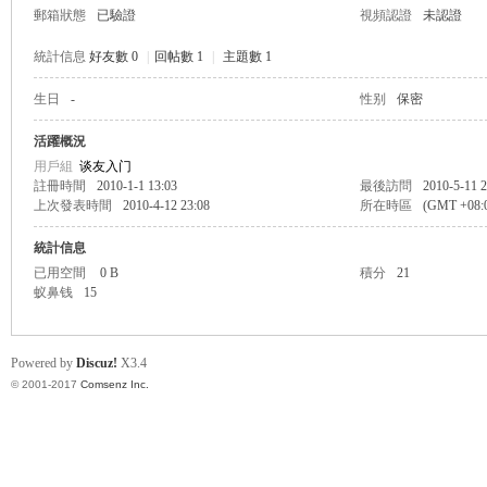
郵箱狀態
已驗證
視頻認證
未認證
統計信息
好友數 0
|
回帖數 1
|
主題數 1
生日
-
性别
保密
帛
活躍概況
用戶組
谈友入门
註冊時間
2010-1-1 13:03
最後訪問
2010-5-11 2
上次發表時間
2010-4-12 23:08
所在時區
(GMT +08
統計信息
已用空間
0 B
積分
21
蚁鼻钱
15
网
Powered by
Discuz!
X3.4
© 2001-2017
Comsenz Inc.