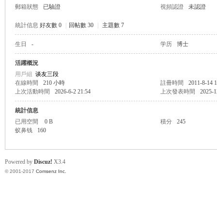
郵箱狀態
已驗證
視頻認證
未認證
統計信息
好友數 0
|
回帖數 30
|
主題數 7
生日
-
学历
博士
帛
活躍概況
用戶組
谈友三段
在線時間
210 小時
註冊時間
2011-8-14 1
上次活動時間
2026-6-2 21:54
上次發表時間
2025-1
統計信息
已用空間
0 B
積分
245
蚁鼻钱
160
网
Powered by
Discuz!
X3.4
© 2001-2017
Comsenz Inc.