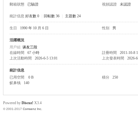
郵箱狀態
已驗證
視頻認證
未認證
統計信息
好友數 0
|
回帖數 36
|
主題數 24
生日
1990 年 10 月 6 日
性别
男
帛
活躍概況
用戶組
谈友三段
在線時間
67 小時
註冊時間
2011-10-8 1
上次活動時間
2026-6-5 13:01
上次發表時間
2026-6
統計信息
已用空間
0 B
積分
250
蚁鼻钱
140
网
Powered by
Discuz!
X3.4
© 2001-2017
Comsenz Inc.