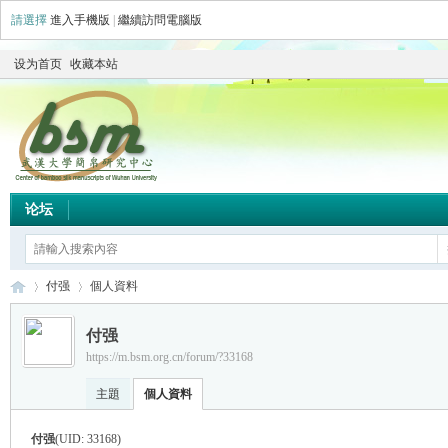
請選擇
進入手機版
|
繼續訪問電腦版
设为首页
收藏本站
论坛
付强
個人資料
付强
https://m.bsm.org.cn/forum/?33168
简
›
›
主題
個人資料
付强
(UID: 33168)