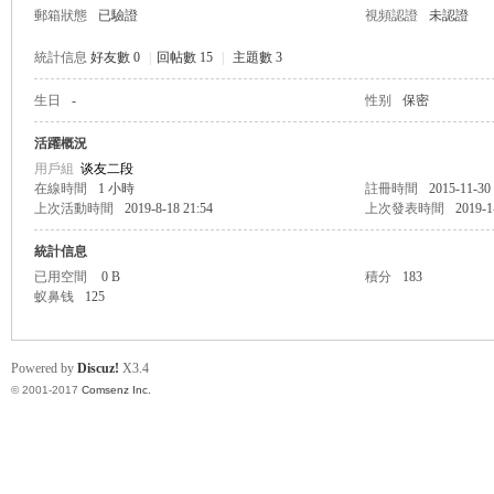
郵箱狀態
已驗證
視頻認證
未認證
統計信息
好友數 0
|
回帖數 15
|
主題數 3
生日
-
性别
保密
帛
活躍概況
用戶組
谈友二段
在線時間
1 小時
註冊時間
2015-11-30
上次活動時間
2019-8-18 21:54
上次發表時間
2019-1
統計信息
已用空間
0 B
積分
183
蚁鼻钱
125
网
Powered by
Discuz!
X3.4
© 2001-2017
Comsenz Inc.