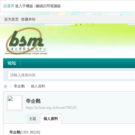
請選擇
進入手機版
|
繼續訪問電腦版
设为首页
收藏本站
论坛
帝企鹅
個人資料
帝企鹅
https://m.bsm.org.cn/forum/?98220
简
›
›
主題
個人資料
帝企鹅
(UID: 98220)