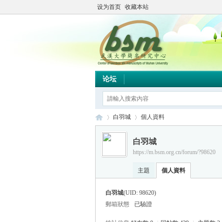
设为首页
收藏本站
论坛
白羽城
個人資料
白羽城
https://m.bsm.org.cn/forum/?98620
简
›
›
主題
個人資料
白羽城
(UID: 98620)
郵箱狀態
已驗證