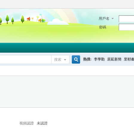
用戶名
密碼
熱搜:
李學勤
居延新簡
里耶
搜索
搜
索
視頻認證
未認證