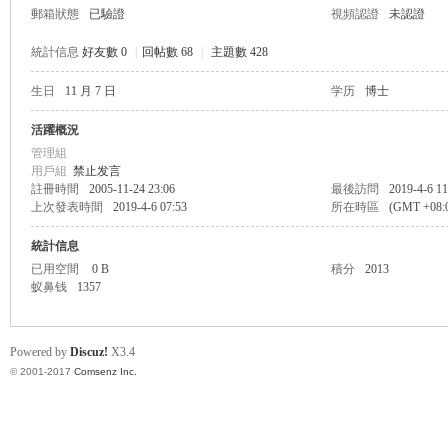
郵箱狀態
已驗證
視頻認證
未認證
統計信息
好友數 0
|
回帖數 68
|
主題數 428
生日
11 月 7 日
学历
博士
帛
活躍概況
管理組
用戶組
禁止发言
註冊時間
2005-11-24 23:06
最後訪問
2019-4-6 11
上次發表時間
2019-4-6 07:53
所在時區
(GMT +08
統計信息
已用空間
0 B
積分
2013
蚁鼻钱
1357
网
Powered by
Discuz!
X3.4
© 2001-2017
Comsenz Inc.