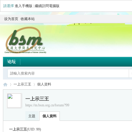
請選擇
進入手機版
|
繼續訪問電腦版
设为首页
收藏本站
论坛
一上示三王
個人資料
一上示三王
https://m.bsm.org.cn/forum/?99
简
›
›
主題
個人資料
一上示三王
(UID: 99)