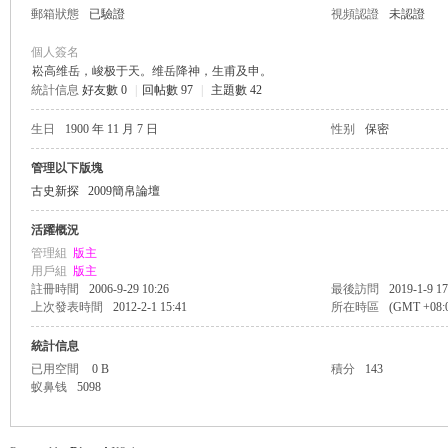
郵箱狀態
已驗證
視頻認證
未認證
個人簽名
崧高维岳，峻极于天。维岳降神，生甫及申。
統計信息
好友數 0
|
回帖數 97
|
主題數 42
帛
生日
1900 年 11 月 7 日
性别
保密
管理以下版塊
古史新探
2009簡帛論壇
活躍概況
管理組
版主
用戶組
版主
註冊時間
2006-9-29 10:26
最後訪問
2019-1-9 17
上次發表時間
2012-2-1 15:41
所在時區
(GMT +08
网
統計信息
已用空間
0 B
積分
143
蚁鼻钱
5098