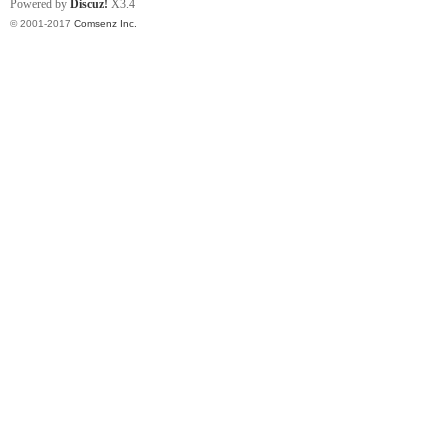
Powered by
Discuz!
X3.4
© 2001-2017
Comsenz Inc.