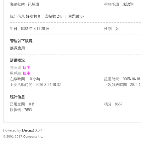
郵箱狀態
已驗證
視頻認證
未認證
統計信息
好友數 0
|
回帖數 247
|
主題數 87
生日
1982 年 8 月 28 日
性别
女
帛
管理以下版塊
數碼應用
活躍概況
管理組
版主
用戶組
版主
在線時間
10 小時
註冊時間
2005-10-18
上次活動時間
2026-3-24 10:32
上次發表時間
2024-1
統計信息
网
已用空間
0 B
積分
8657
蚁鼻钱
7693
Powered by
Discuz!
X3.4
© 2001-2017
Comsenz Inc.