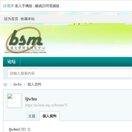
請選擇
進入手機版
|
繼續訪問電腦版
设为首页
收藏本站
论坛
ljwhu
個人資料
ljwhu
https://m.bsm.org.cn/forum/?5
简
›
›
主題
個人資料
ljwhu
(UID: 5)