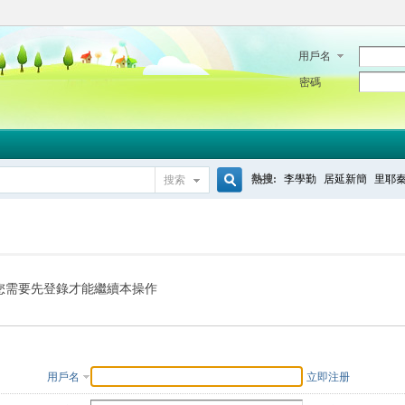
用戶名
密碼
熱搜:
李學勤
居延新簡
里耶
搜索
搜
索
您需要先登錄才能繼續本操作
用戶名
立即注册