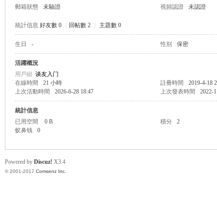
郵箱狀態
未驗證
視頻認證
未認證
統計信息
好友數 0
|
回帖數 2
|
主題數 0
生日
-
性别
保密
帛
活躍概況
用戶組
谈友入门
在線時間
21 小時
註冊時間
2019-4-18 2
上次活動時間
2026-6-28 18:47
上次發表時間
2022-1
統計信息
已用空間
0 B
積分
2
蚁鼻钱
0
网
Powered by
Discuz!
X3.4
© 2001-2017
Comsenz Inc.