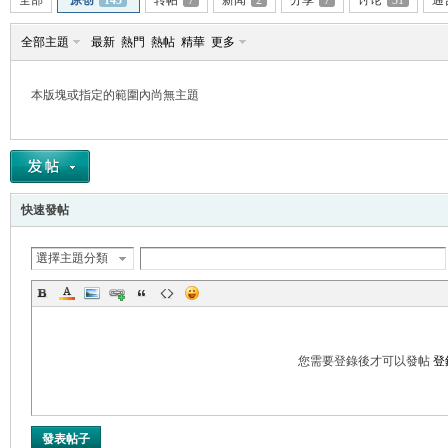
全部
原创
145
转帖
7
新闻
2
分享
7
讨论
31
通
全部主題
最新
熱門
熱帖
精華
更多
本版塊或指定的範圍內尚無主題
帛
快速發帖
選擇主題分類
网
您需要登錄後才可以發帖
登
發表帖子