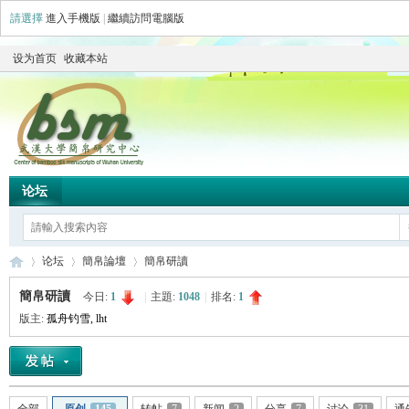
請選擇
進入手機版
|
繼續訪問電腦版
设为首页
收藏本站
论坛
论坛
簡帛論壇
簡帛研讀
簡帛研讀
今日:
1
|
主題:
1048
|
排名:
1
版主:
孤舟钓雪
,
lht
简
»
›
›