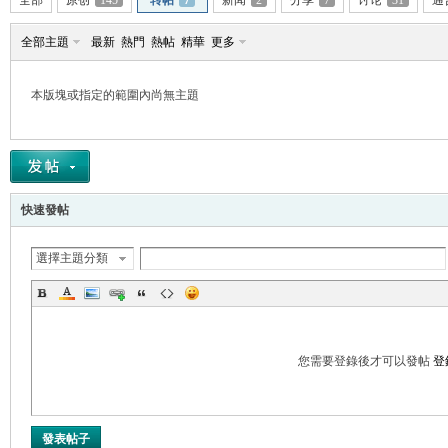
全部
原创
145
转帖
7
新闻
2
分享
7
讨论
31
通
全部主題
最新
熱門
熱帖
精華
更多
本版塊或指定的範圍內尚無主題
帛
快速發帖
選擇主題分類
网
您需要登錄後才可以發帖
登
發表帖子