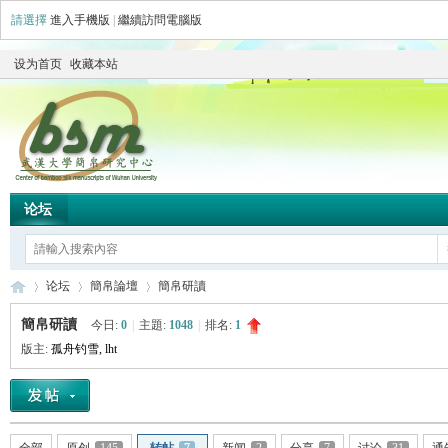
請選擇
進入手機版
|
繼續訪問電腦版
设为首页
收藏本站
论坛
论坛
簡帛論壇
簡帛研讀
簡帛研讀
今日:
0
|
主題:
1048
|
排名:
1
版主:
孤舟钓雪
,
lht
简
»
›
›