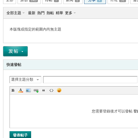
全部
原创
145
转帖
7
新闻
2
分享
7
讨论
31
通
全部主題
最新
熱門
熱帖
精華
更多
本版塊或指定的範圍內尚無主題
帛
快速發帖
選擇主題分類
网
您需要登錄後才可以發帖
登
發表帖子