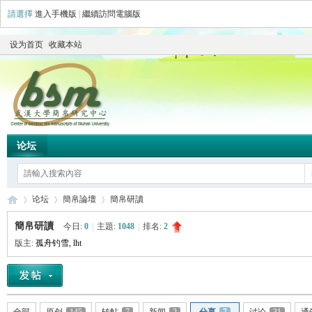
請選擇
進入手機版
|
繼續訪問電腦版
设为首页
收藏本站
论坛
论坛
簡帛論壇
簡帛研讀
簡帛研讀
今日:
0
|
主題:
1048
|
排名:
2
版主:
孤舟钓雪
,
lht
简
»
›
›