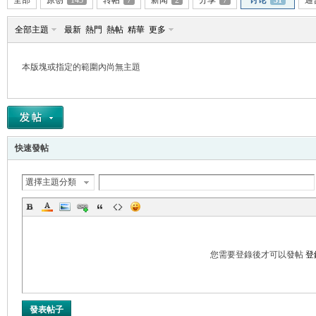
全部
原创
145
转帖
7
新闻
2
分享
7
讨论
31
通
全部主題
最新
熱門
熱帖
精華
更多
本版塊或指定的範圍內尚無主題
帛
快速發帖
選擇主題分類
网
您需要登錄後才可以發帖
登
發表帖子