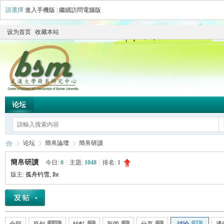
請選擇
進入手機版
|
繼續訪問電腦版
设为首页
收藏本站
论坛
论坛
簡帛論壇
簡帛研讀
簡帛研讀
今日:
0
|
主題:
1048
|
排名:
1
版主:
孤舟钓雪
,
lht
简
»
›
›