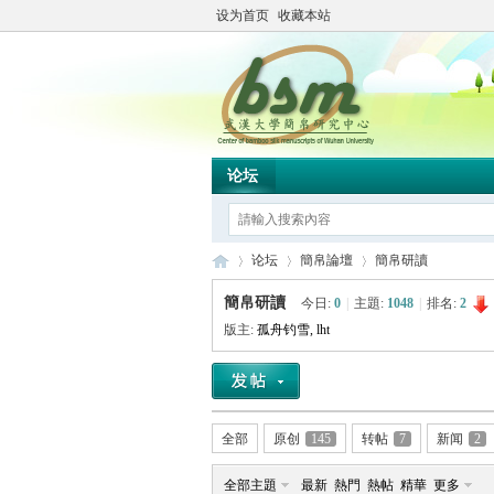
设为首页
收藏本站
论坛
论坛
簡帛論壇
簡帛研讀
簡帛研讀
今日:
0
|
主題:
1048
|
排名:
2
版主:
孤舟钓雪
,
lht
简
»
›
›
全部
原创
145
转帖
7
新闻
2
全部主題
最新
熱門
熱帖
精華
更多