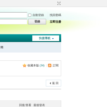
自動登錄
找回密碼
登錄
立即注册
快捷導航
秦簡
收藏本版
(
34
)
|
訂閱
返 回
回復/查看
最後發表