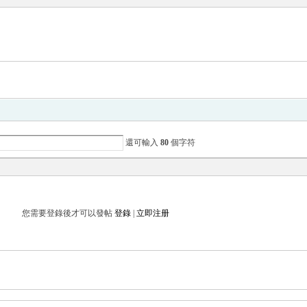
還可輸入
80
個字符
您需要登錄後才可以發帖
登錄
|
立即注册