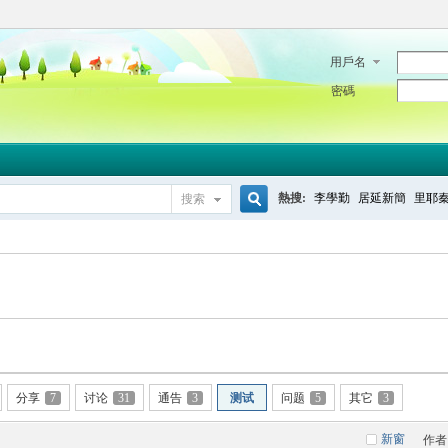
用戶名
密碼
熱搜:
李學勤
居延新簡
里耶
搜索
搜
索
分享
7
讨论
31
通告
3
测试
问题
5
其它
3
新窗
作者