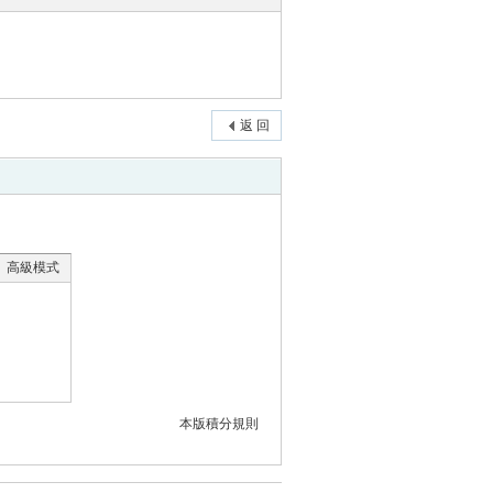
返 回
高級模式
本版積分規則