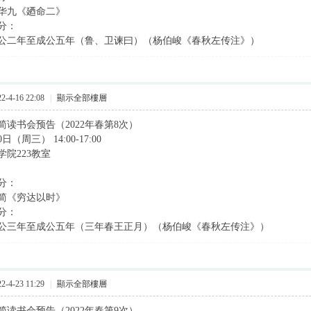
华九《廼命二》
分：
公二年至成公五年（鲁、卫谏曰）（杨伯峻《春秋左传注》）
-4-16 22:08
|
顯示全部樓層
简读书会预告（2022年春第8次）
（周三） 14:00-17:00
院223教室
分：
简《穷达以时》
分：
公三年至成公五年（三年春王正月）（杨伯峻《春秋左传注》）
-4-23 11:29
|
顯示全部樓層
简读书会预告（2022年春第9次）