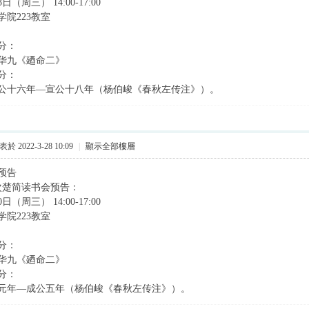
（周三） 14:00-17:00
院223教室
分：
华九《廼命二》
分：
公十六年—宣公十八年（杨伯峻《春秋左传注》）。
於 2022-3-28 10:09
|
顯示全部樓層
预告
5次楚简读书会预告：
（周三） 14:00-17:00
院223教室
分：
华九《廼命二》
分：
元年—成公五年（杨伯峻《春秋左传注》）。