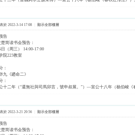
於 2022-3-14 17:08
|
顯示全部樓層
预告
3次楚简读书会预告：
（周三） 14:00-17:00
院223教室
分：
华九《廼命二》
分：
公十二年（“還無社與司馬卯言，號申叔展。”）—宣公十八年（杨伯峻《
於 2022-3-21 20:56
|
顯示全部樓層
预告
4次楚简读书会预告：