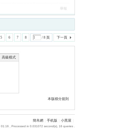
舉報
5
6
7
8
/ 8 頁
下一頁
高級模式
本版積分規則
簡帛網
|
手机版
|
小黑屋
|
 01:16
, Processed in 0.031072 second(s), 16 queries .