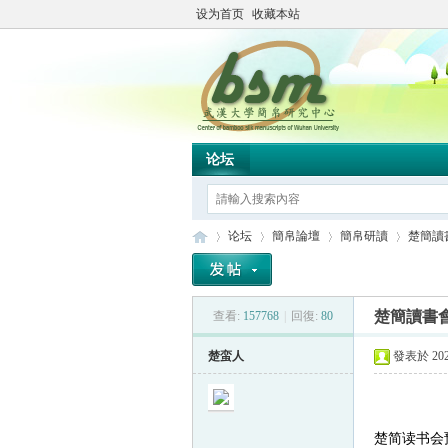
设为首页
收藏本站
论坛
论坛
簡帛論壇
簡帛研讀
楚簡讀
楚簡讀書
查看:
157768
|
回復:
80
简
»
›
›
›
楚蛮人
發表於 2022
楚简读书会