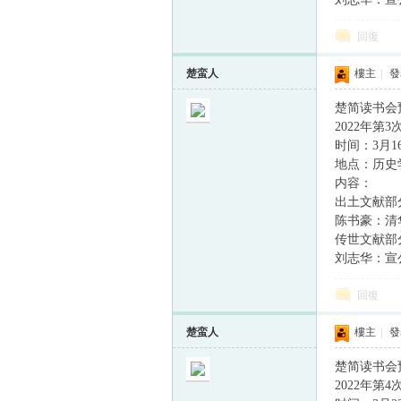
回復
楚蛮人
樓主
|
發表
楚简读书会
2022年第
时间：3月16日
地点：历史学
内容：
出土文献部
陈书豪：清
传世文献部
刘志华：宣
回復
楚蛮人
樓主
|
發表
楚简读书会
2022年第