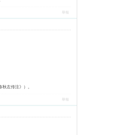
舉報
春秋左传注》）。
舉報