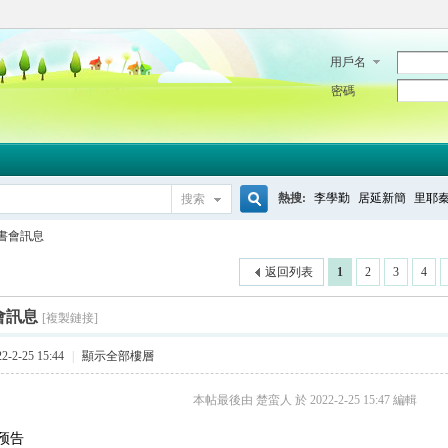
用戶名
密碼
熱搜:
李學勤
居延新簡
里耶
搜索
搜
書會訊息
返回列表
1
2
3
4
索
會訊息
[複製鏈接]
-2-25 15:44
|
顯示全部樓層
本帖最後由 楚蛮人 於 2022-2-25 15:47 編輯
预告