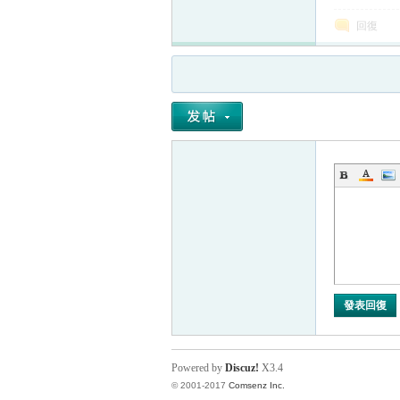
回復
發表回復
Powered by
Discuz!
X3.4
© 2001-2017
Comsenz Inc.