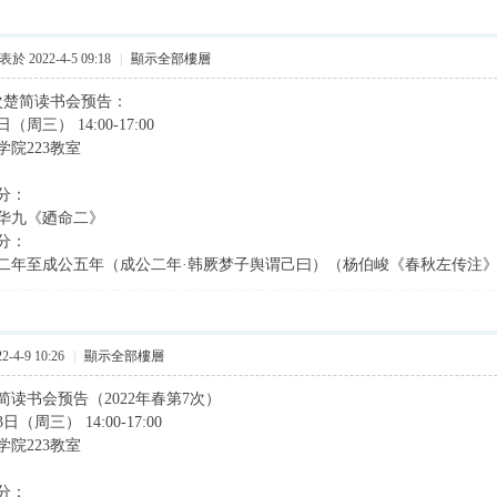
於 2022-4-5 09:18
|
顯示全部樓層
6次楚简读书会预告：
（周三） 14:00-17:00
院223教室
分：
华九《廼命二》
分：
二年至成公五年（成公二年·韩厥梦子舆谓己曰）（杨伯峻《春秋左传注
-4-9 10:26
|
顯示全部樓層
简读书会预告（2022年春第7次）
（周三） 14:00-17:00
院223教室
分：