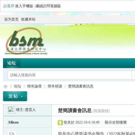
請選擇
進入手機版
|
繼續訪問電腦版
设为首页
收藏本站
论坛
论坛
簡帛論壇
簡帛研讀
楚簡讀書會訊息
樓主:
楚蛮人
楚簡讀書會訊息
[複製鏈接]
简
»
›
›
›
Allison
發表於 2022-10-6 18:49
|
顯示全部樓層
简帛中心楚简读书会预告（2022年秋第4