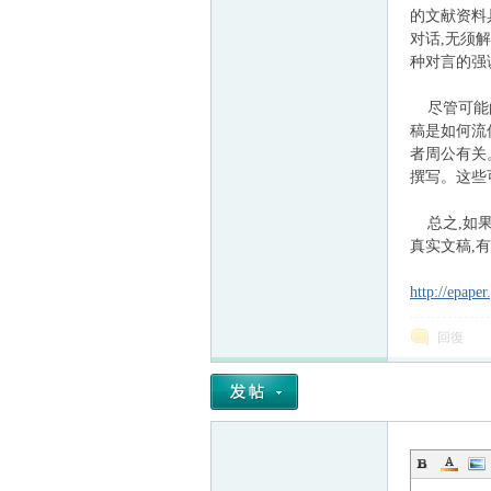
的文献资料
对话,无须
种对言的强
尽管可能的
稿是如何流
者周公有关
撰写。这些
总之,如果
真实文稿,
http://epape
回復