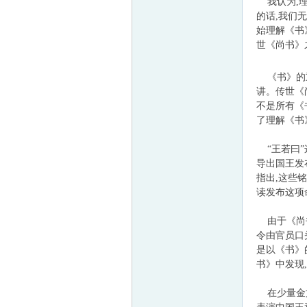
我认为,理
的话,我们
始理解《书
世《尚书》
《书》的
讲。传世《
不是所有《
了理解《书
“王若曰”
导出国王发
指出,这些
读发布这项
由于《尚书
令由官员口
是以《书》
书》中发现
在少量金文