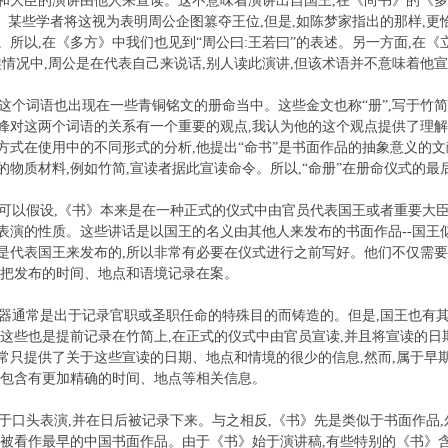
和大臣的演讲由他人来宣读。这不意味着演讲出自国王,在《尚书》的《多
”。某些学者将这视为表明周公企图篡夺王位,但是,如陈梦家指出的那样,更
。所以,在《多方》中我们也见到“周公曰:王若曰”的表述。另一方面,在《
类情况中,周公是在代表自己来说话,别人读此演讲,但该术语并不意味着他
个词语也出现在一些青铜铭文的册命当中。这些金文也称“册”,写于竹简的
峰对这两个词语的关系有一个重要的观点,我认为他的这个观点提供了理
方式在使用中的不同形式的分析,他提出“命书”是书面作品的抽象意义的文
的物质材料,例如竹简,宣读者据此宣读命令。所以,“命册”在册命仪式的
以假设,《书》本来是在一种正式的仪式中由官员代表国王或者重要大臣来
表演的性质。这些讲话是以国王的名义由其他人来发布的书面作品--国王
是代表国王来发布的,所以非常有必要在仪式进行之前写好。他们不仅需要
且把发布的时间、地点和语境记录在案。
通常是出于记录官职或圣职任命的特殊目的而铸造的。但是,国王也有
,这些也是提前记录在竹简上,在正式的仪式中由官员宣读,并且将宣读的日
常只提供了关于这些宣读的日期、地点和情境的很少的信息,然而,属于早期
还包含有更加精确的时间、地点等相关信息。
口头表演,并在日后被记录下来。与之相反,《书》先是类似于书面作品
以被看作最早的中国书面作品。由于《书》始于演讲稿,有些特别的《书》