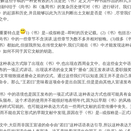
解这些手稿的一种更有效的方法是把《书》定义为一种书面作品的样式,
无须纠结于《尚书》和《逸周书》的复杂历史便可对《书》进行研讨。我
》的起源和历史,并且能够以此为方法判断出土文献是否是《书》,尽管我
之中。
重要特点是
1)《书》是--或假称是--即时的历史记载。(2)《书》包
尚书》中的一些章节不含演讲,这些章节为数不多并相对较晚。(3)很多《
书》都如此,但据我所知,在传世文献中,我们只能在《书》中才能发现这种
》如何不同于其它文献的钥匙。
这种表达方式除了出现在《书》中,也出现在西周金文中。在这些金文中语
布的一项正式讲话。出现该术语的金文属于“册命”,国王发表讲话,委职颁
铭文常细致描述册命之前的仪式。通过这些我们可以知道,国王并不是自己亲
命令。那么,“王若曰”意味着这项命令是出自国王,但是是由其他人宣读发
》中的语境也是国王发布的一项正式讲话,这种表达方式也很可能具有金
头颁布。这个术语的使用并不能很好地表明年代,因为以早期《书》的风
的样式写就的。也可能这种表达方式在一些周代文献的后世传播中丧失。
,而不能在其它形式的早期文献中发现,原因在于《书》是--或假称是--正
中,大臣而非国王宣读的命令由“若曰”这种话语表达引导,所以这种表达