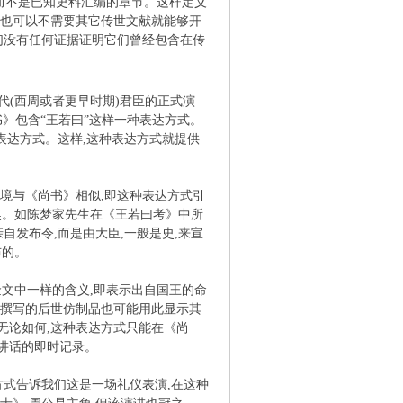
而不是已知史料汇编的章节。这样定义
们也可以不需要其它传世文献就能够开
们没有任何证据证明它们曾经包含在传
括古代(西周或者更早时期)君臣的正式演
书》包含“王若曰”这样一种表达方式。
表达方式。这样,这种表达方式就提供
境与《尚书》相似,即这种表达方式引
奖。如陈梦家先生在《王若曰考》中所
自发布令,而是由大臣,一般是史,来宣
布的。
文中一样的含义,即表示出自国王的命
格撰写的后世仿制品也可能用此显示其
无论如何,这种表达方式只能在《尚
式讲话的即时记录。
方式告诉我们这是一场礼仪表演,在这种