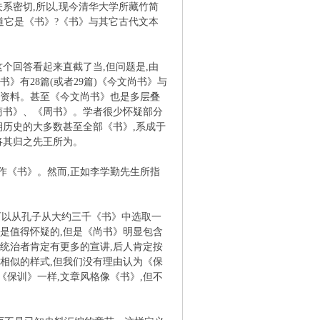
系密切,所以,现今清华大学所藏竹简
道它是《书》?《书》与其它古代文本
回答看起来直截了当,但问题是,由
有28篇(或者29篇)《今文尚书》与
期资料。甚至《今文尚书》也是多层叠
商书》、《周书》。学者很少怀疑部分
期历史的大多数甚至全部《书》,系成于
将其归之先王所为。
作《书》。然而,正如李学勤先生所指
可以从孔子从大约三千《书》中选取一
是值得怀疑的,但是《尚书》明显包含
统治者肯定有更多的宣讲,后人肯定按
相似的样式,但我们没有理由认为《保
保训》一样,文章风格像《书》,但不