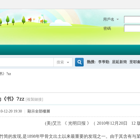
用戶名
密碼
熱搜:
李學勤
居延新簡
里耶
搜索
搜
》?zz
索
《书》?zz
[複製鏈接]
-12-20 19:30
|
顯示全部樓層
(美)艾兰 《 光明日报 》（ 2010年12月20日 12 
简的发现,是1898年甲骨文出土以来最重要的发现之一。由于其含有与