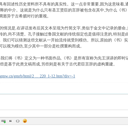
具有回述性历史资料所不具有的真实性。这一点非常重要,因为这意味着,
解释的中介。这就是为什么只有圣王贤臣的言辞被包含在其中,为什么《书》
调迥异于古希腊对行的重视。
情况是,在讲话发布后其文本呈现为竹简文字,类似于金文中记录的册命,
传的,尚不清楚。孔子接触过鲁国文献的传统假定也是值得注意的,特别是
。我们可以猜测这些文献从一开始流传就受到模仿。所以,原始的《书》实
可以视为模仿,至少其中一部分是杜撰重构而成。
我们将《书》定义为一种书面作品,《书》是所有宣称为先王演讲的即时
有些是基于此类文稿而成,另些则是有关于古代君臣言辞的虚构重建。
r.gmw.cn/gmrb/html/2 ... 220_1-12.htm?div=-1