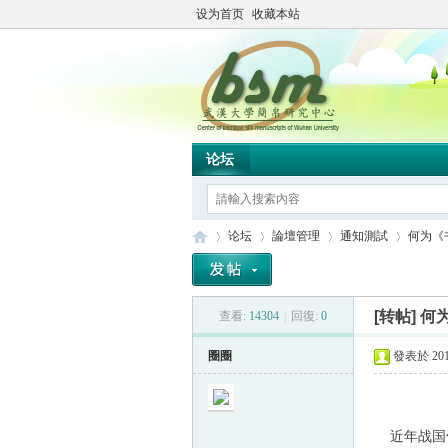
设为首页
收藏本站
论坛
论坛
論壇管理
通知測試
何为《书
[转帖]
何为
查看:
14304
|
回復:
0
简
»
›
›
›
圈圈
發表於 2010
近年战国竹