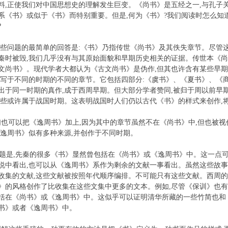
料,正使我们对中国思想史的理解发生巨变。《尚书》是五经之一,与孔子关
系《书》或似于《书》而特别重要。但是,何为《书》?我们阅读时怎么知
?
题的最简单的回答是:《书》乃指传世《尚书》及其佚失章节。尽管这个
秦时被毁,我们几乎没有与其原始面貌和早期历史相关的证据。传世本《尚书》
古文尚书》。现代学者大都认为《古文尚书》是伪作,但其也许含有某些早
有写于不同的时期的不同的章节。它包括四部分:《虞书》、《夏书》、《
出于同一时期的真作,成于西周早期。但大部分学者赞同,被归于周以前早
一些或许属于战国时期。这表明战国时人们仍以古代《书》的样式来创作,
也可以把《逸周书》加上,因为其中的章节虽然不在《尚书》中,但也被视
《逸周书》似有多种来源,并创作于不同时期。
是,先秦的很多《书》显然曾包括在《尚书》或《逸周书》中。这一点
说中看出,也可以从《逸周书》系作为剩余的文献一事看出。虽然这些故事
收集的文献,这些文献被按照年代顺序编排。不可能只有这些文献。西周的
》的风格创作了比收集在这些文集中更多的文本。例如,尽管《保训》也有
括在《尚书》或《逸周书》中。这似乎可以证明清华所藏的一些竹简也和《
书》或者《逸周书》中。