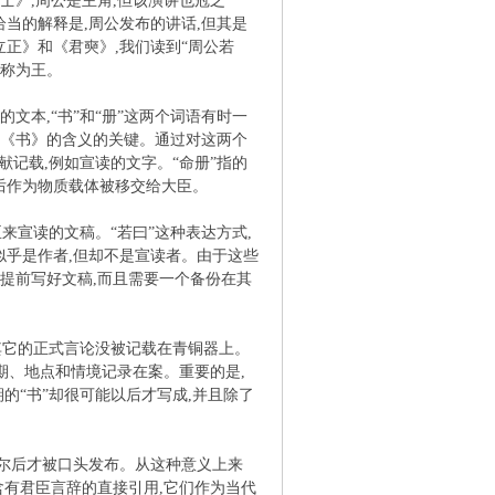
士》,周公是主角,但该演讲也冠之
恰当的解释是,周公发布的讲话,但其是
立正》和《君奭》,我们读到“周公若
宣称为王。
文本,“书”和“册”这两个词语有时一
解《书》的含义的关键。通过对这两个
献记载,例如宣读的文字。“命册”指的
最后作为物质载体被移交给大臣。
宣读的文稿。“若曰”这种表达方式,
似乎是作者,但却不是宣读者。由于这些
提前写好文稿,而且需要一个备份在其
其它的正式言论没被记载在青铜器上。
期、地点和情境记录在案。重要的是,
的“书”却很可能以后才写成,并且除了
,尔后才被口头发布。从这种意义上来
含有君臣言辞的直接引用,它们作为当代