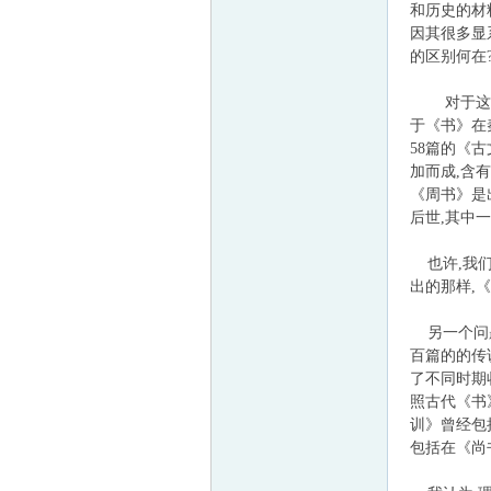
和历史的材
因其很多显
的区别何在
帛
对于这些问
于《书》在
58篇的《
加而成,含
《周书》是
后世,其中
也许,我们
出的那样,
网
另一个问题
百篇的的传
了不同时期
照古代《书
训》曾经包
包括在《尚