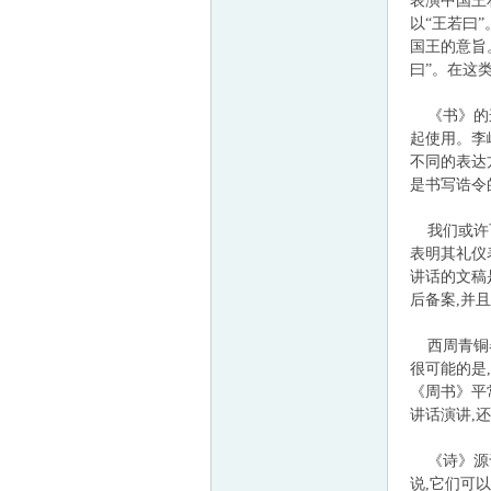
表演中国王
以“王若曰
国王的意旨
曰”。在这
《书》的这
起使用。李
不同的表达
是书写诰令
我们或许可
表明其礼仪
讲话的文稿
后备案,并
西周青铜器
很可能的是
《周书》平
讲话演讲,
《诗》源于
说,它们可