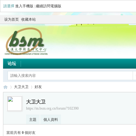
請選擇
進入手機版
|
繼續訪問電腦版
设为首页
收藏本站
论坛
大卫大卫
好友
大卫大卫
https://m.bsm.org.cn/forum/?102390
简
›
›
主題
個人資料
當前共有
0
個好友