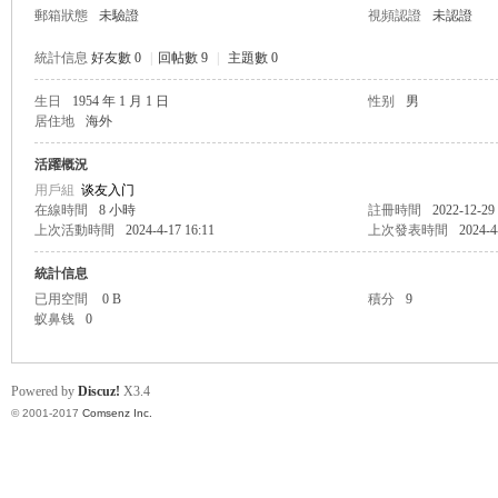
郵箱狀態
未驗證
視頻認證
未認證
統計信息
好友數 0
|
回帖數 9
|
主題數 0
生日
1954 年 1 月 1 日
性别
男
居住地
海外
帛
活躍概況
用戶組
谈友入门
在線時間
8 小時
註冊時間
2022-12-29
上次活動時間
2024-4-17 16:11
上次發表時間
2024-4
統計信息
已用空間
0 B
積分
9
蚁鼻钱
0
网
Powered by
Discuz!
X3.4
© 2001-2017
Comsenz Inc.