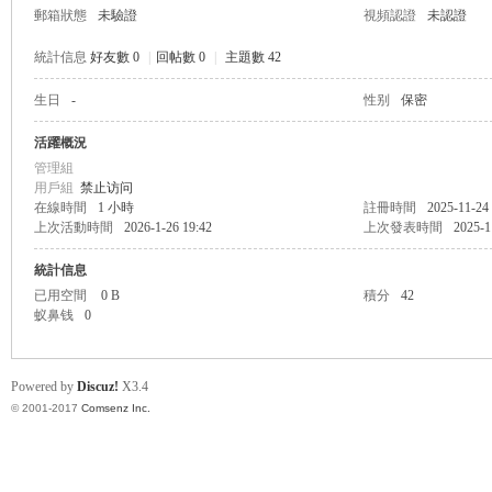
郵箱狀態
未驗證
視頻認證
未認證
統計信息
好友數 0
|
回帖數 0
|
主題數 42
生日
-
性别
保密
帛
活躍概況
管理組
用戶組
禁止访问
在線時間
1 小時
註冊時間
2025-11-24
上次活動時間
2026-1-26 19:42
上次發表時間
2025-1
統計信息
已用空間
0 B
積分
42
蚁鼻钱
0
网
Powered by
Discuz!
X3.4
© 2001-2017
Comsenz Inc.