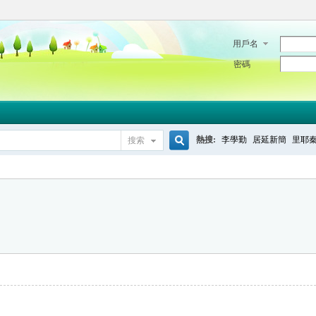
用戶名
密碼
熱搜:
李學勤
居延新簡
里耶
搜索
搜
索