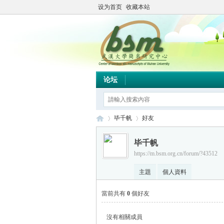
设为首页
收藏本站
论坛
毕千帆
好友
毕千帆
https://m.bsm.org.cn/forum/?43512
简
›
›
主題
個人資料
當前共有
0
個好友
沒有相關成員