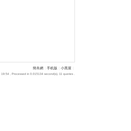
簡帛網
|
手机版
|
小黑屋
|
 19:54
, Processed in 0.015134 second(s), 11 queries .