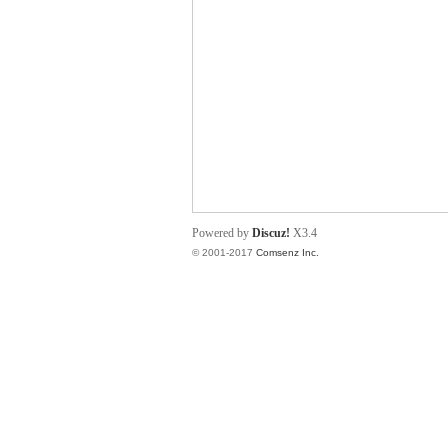
帛
Powered by
Discuz!
X3.4
© 2001-2017
Comsenz Inc.
网