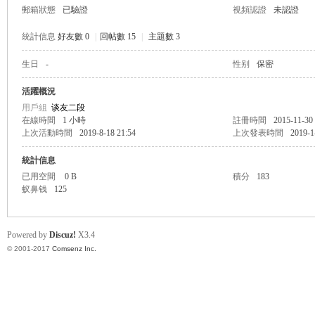
郵箱狀態
已驗證
視頻認證
未認證
統計信息
好友數 0
|
回帖數 15
|
主題數 3
生日
-
性别
保密
帛
活躍概況
用戶組
谈友二段
在線時間
1 小時
註冊時間
2015-11-30
上次活動時間
2019-8-18 21:54
上次發表時間
2019-1
統計信息
已用空間
0 B
積分
183
蚁鼻钱
125
网
Powered by
Discuz!
X3.4
© 2001-2017
Comsenz Inc.