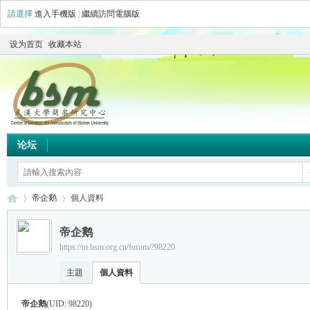
請選擇
進入手機版
|
繼續訪問電腦版
设为首页
收藏本站
论坛
帝企鹅
個人資料
帝企鹅
https://m.bsm.org.cn/forum/?98220
简
›
›
主題
個人資料
帝企鹅
(UID: 98220)