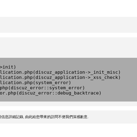
>init)
lication.php(discuz_application->_init_misc)
lication.php(discuz_application->_xss_check)
lication.php(system_error)
php(discuz_error::system_error)
or.php(discuz_error::debug_backtrace)
信息詳細記錄, 由此給您帶來的訪問不便我們深感歉意.